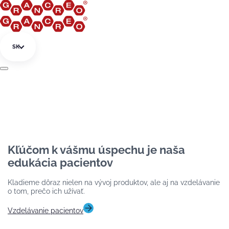
Preskočiť na obsah
SK
Kľúčom k vášmu úspechu je naša
edukácia pacientov
Kladieme dôraz nielen na vývoj produktov, ale aj na vzdelávanie
o tom, prečo ich užívať.
Vzdelávanie pacientov