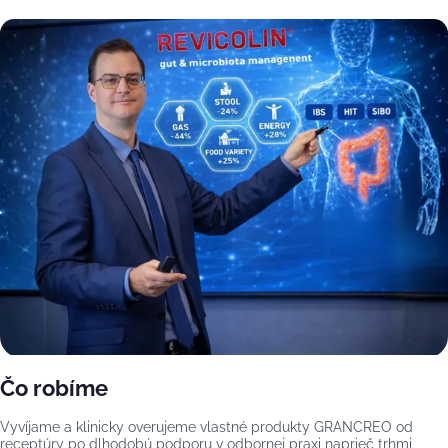
Čo robíme
Vyvíjame a klinicky overujeme vlastné produkty GRANCREO od
receptúry po dlhodobú podporu v odbornej praxi naprieč trhmi