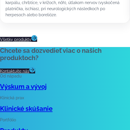
karpálu, chrbtice, v krížoch, nôh), útlakom nervov (vyskočená
platnička, ischias), pri neurologických následkoch po
herpesoch alebo borelióze.
Všetky produkty
Chcete sa dozvedieť viac o našich
produktoch?
Kontaktujte nás
Od nápadu
Výskum a vývoj
Klinická prax
Klinické skúšanie
Portfólio