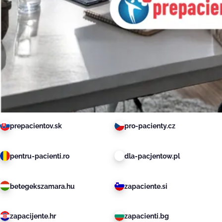
prepacientov.sk
pro-pacienty.cz
pentru-pacienti.ro
dla-pacjentow.pl
betegekszamara.hu
zapaciente.si
zapacijente.hr
zapacienti.bg