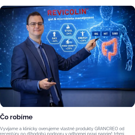
Čo robíme
Vyvíjame a klinicky overujeme vlastné produkty GRANCREO od
receptúry po dlhodobú podporu v odbornej praxi naprieč trhmi