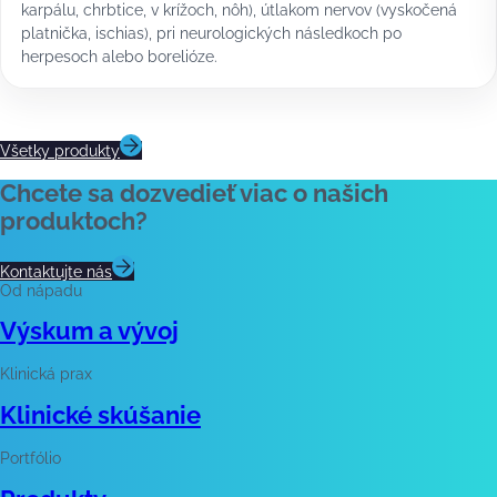
karpálu, chrbtice, v krížoch, nôh), útlakom nervov (vyskočená
platnička, ischias), pri neurologických následkoch po
herpesoch alebo borelióze.
Všetky produkty
Chcete sa dozvedieť viac o našich
produktoch?
Kontaktujte nás
Od nápadu
Výskum a vývoj
Klinická prax
Klinické skúšanie
Portfólio