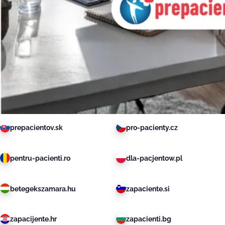
prepacientov.sk
pro-pacienty.cz
pentru-pacienti.ro
dla-pacjentow.pl
betegekszamara.hu
zapaciente.si
zapacijente.hr
zapacienti.bg