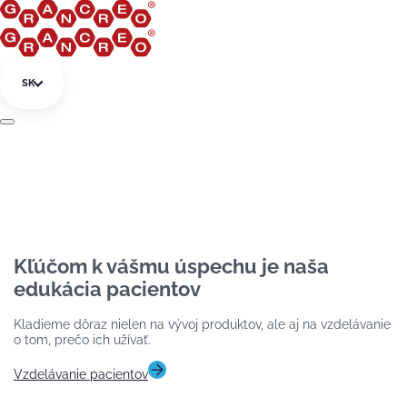
Preskočiť na obsah
SK
Kľúčom k vášmu úspechu je naša
edukácia pacientov
Kladieme dôraz nielen na vývoj produktov, ale aj na vzdelávanie
o tom, prečo ich užívať.
Vzdelávanie pacientov