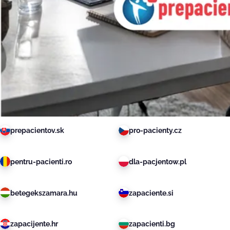
prepacientov.sk
pro-pacienty.cz
pentru-pacienti.ro
dla-pacjentow.pl
betegekszamara.hu
zapaciente.si
zapacijente.hr
zapacienti.bg