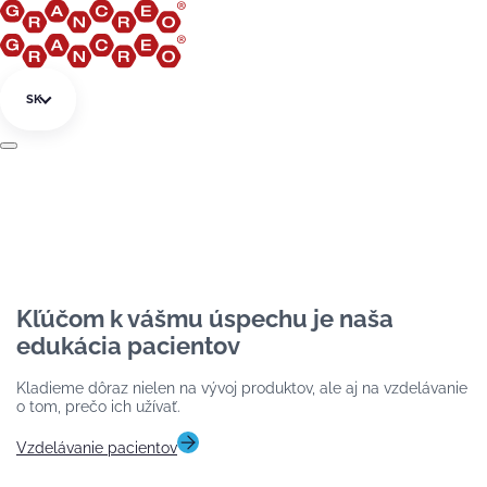
Preskočiť na obsah
SK
Kľúčom k vášmu úspechu je naša
edukácia pacientov
Kladieme dôraz nielen na vývoj produktov, ale aj na vzdelávanie
o tom, prečo ich užívať.
Vzdelávanie pacientov