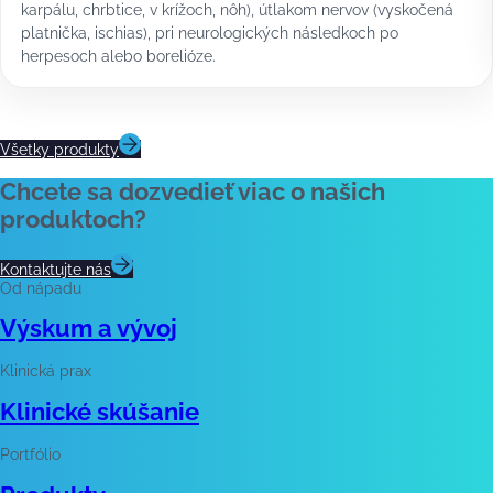
karpálu, chrbtice, v krížoch, nôh), útlakom nervov (vyskočená
platnička, ischias), pri neurologických následkoch po
herpesoch alebo borelióze.
Všetky produkty
Chcete sa dozvedieť viac o našich
produktoch?
Kontaktujte nás
Od nápadu
Výskum a vývoj
Klinická prax
Klinické skúšanie
Portfólio