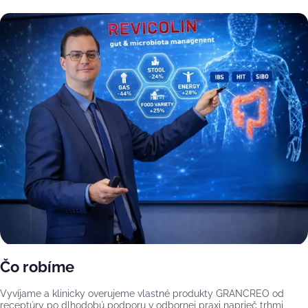
Čo robíme
Vyvíjame a klinicky overujeme vlastné produkty GRANCREO od
receptúry po dlhodobú podporu v odbornej praxi naprieč trhmi