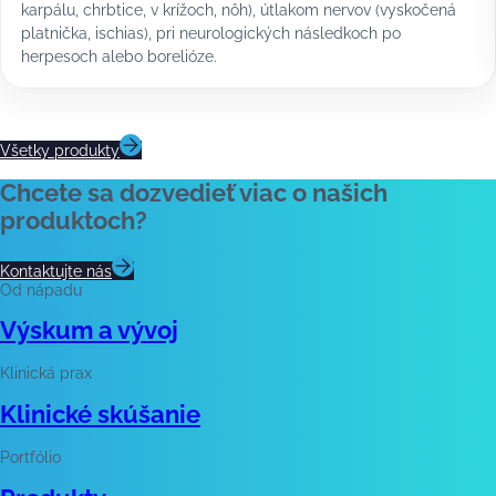
karpálu, chrbtice, v krížoch, nôh), útlakom nervov (vyskočená
platnička, ischias), pri neurologických následkoch po
herpesoch alebo borelióze.
Všetky produkty
Chcete sa dozvedieť viac o našich
produktoch?
Kontaktujte nás
Od nápadu
Výskum a vývoj
Klinická prax
Klinické skúšanie
Portfólio