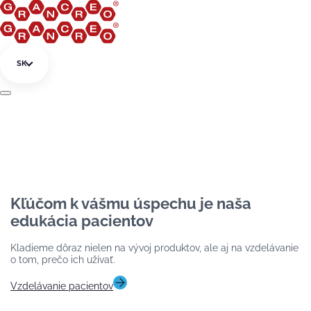
Preskočiť na obsah
SK
Kľúčom k vášmu úspechu je naša
edukácia pacientov
Kladieme dôraz nielen na vývoj produktov, ale aj na vzdelávanie
o tom, prečo ich užívať.
Vzdelávanie pacientov