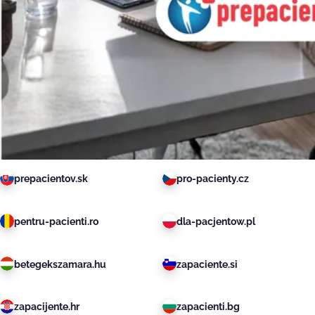
prepacientov.sk
pro-pacienty.cz
pentru-pacienti.ro
dla-pacjentow.pl
betegekszamara.hu
zapaciente.si
zapacijente.hr
zapacienti.bg