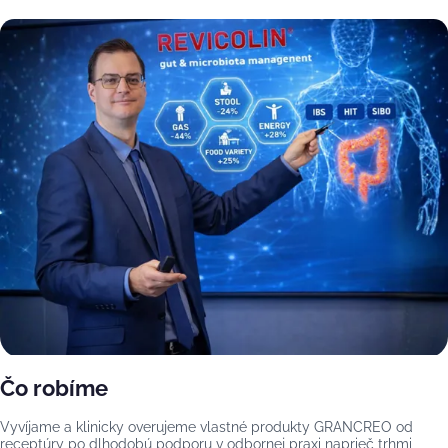
Čo robíme
Vyvíjame a klinicky overujeme vlastné produkty GRANCREO od
receptúry po dlhodobú podporu v odbornej praxi naprieč trhmi