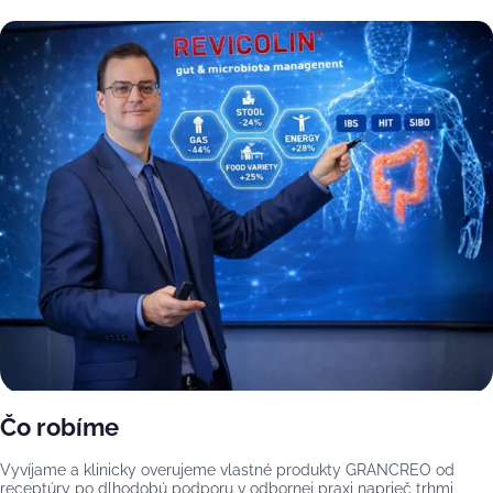
Čo robíme
Vyvíjame a klinicky overujeme vlastné produkty GRANCREO od
receptúry po dlhodobú podporu v odbornej praxi naprieč trhmi