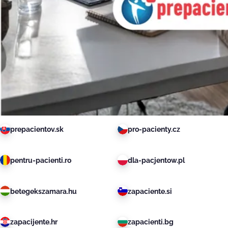
prepacientov.sk
pro-pacienty.cz
pentru-pacienti.ro
dla-pacjentow.pl
betegekszamara.hu
zapaciente.si
zapacijente.hr
zapacienti.bg