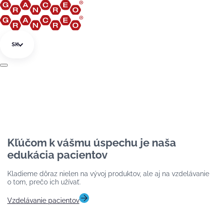
Preskočiť na obsah
SK
Kľúčom k vášmu úspechu je naša
edukácia pacientov
Kladieme dôraz nielen na vývoj produktov, ale aj na vzdelávanie
o tom, prečo ich užívať.
Vzdelávanie pacientov