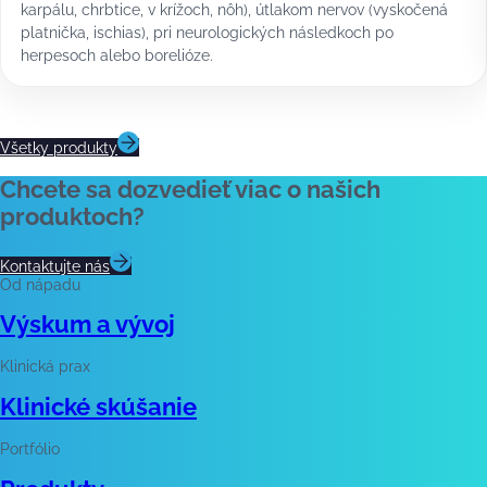
karpálu, chrbtice, v krížoch, nôh), útlakom nervov (vyskočená
platnička, ischias), pri neurologických následkoch po
herpesoch alebo borelióze.
Všetky produkty
Chcete sa dozvedieť viac o našich
produktoch?
Kontaktujte nás
Od nápadu
Výskum a vývoj
Klinická prax
Klinické skúšanie
Portfólio