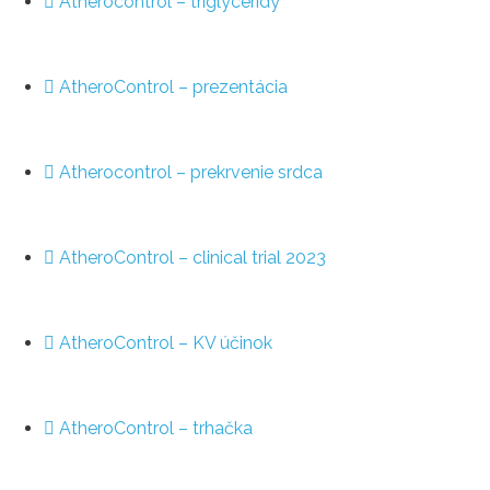
Atherocontrol – triglyceridy
AtheroControl – prezentácia
Atherocontrol – prekrvenie srdca
AtheroControl – clinical trial 2023
AtheroControl – KV účinok
AtheroControl – trhačka