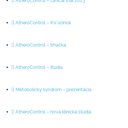
AtheroControl – clinical trial 2023
AtheroControl – KV účinok
AtheroControl – trhačka
AtheroControl – štúdia
Metobolický syndróm – prezentácia
AtheroControl – nová klinická štúdia