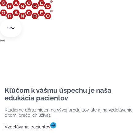
Preskočiť na obsah
SK
Kľúčom k vášmu úspechu je naša
edukácia pacientov
Kladieme dôraz nielen na vývoj produktov, ale aj na vzdelávanie
o tom, prečo ich užívať.
Vzdelávanie pacientov