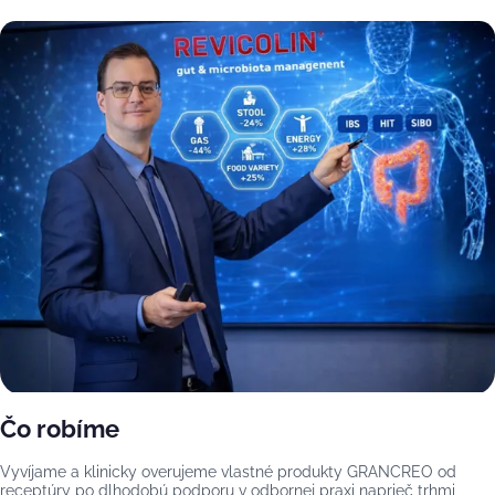
Čo robíme
Vyvíjame a klinicky overujeme vlastné produkty GRANCREO od
receptúry po dlhodobú podporu v odbornej praxi naprieč trhmi