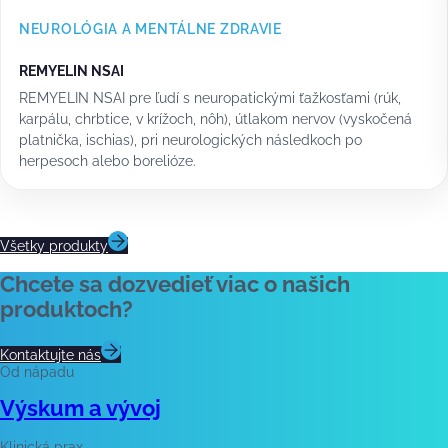
NEUROLÓGIA A MENTÁLNE ZDRAVIE
REMYELIN NSAI
REMYELIN NSAI pre ľudí s neuropatickými ťažkosťami (rúk,
karpálu, chrbtice, v krížoch, nôh), útlakom nervov (vyskočená
platnička, ischias), pri neurologických následkoch po
herpesoch alebo borelióze.
Všetky produkty
Chcete sa dozvedieť viac o našich
produktoch?
Kontaktujte nás
Od nápadu
Výskum a vývoj
Klinická prax