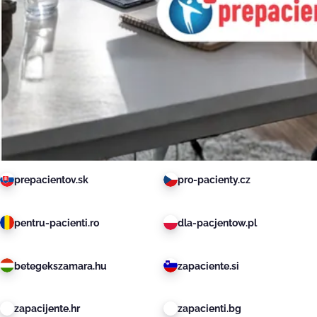
prepacientov.sk
pro-pacienty.cz
pentru-pacienti.ro
dla-pacjentow.pl
betegekszamara.hu
zapaciente.si
zapacijente.hr
zapacienti.bg