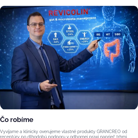
Čo robíme
Vyvíjame a klinicky overujeme vlastné produkty GRANCREO od
receptúry po dlhodobú podporu v odbornej praxi naprieč trhmi