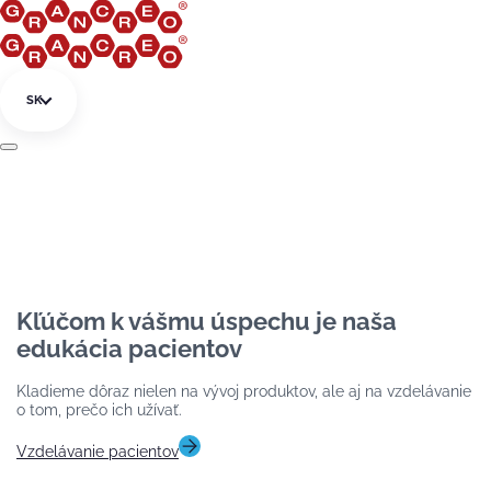
Preskočiť na obsah
SK
Kľúčom k vášmu úspechu je naša
edukácia pacientov
Kladieme dôraz nielen na vývoj produktov, ale aj na vzdelávanie
o tom, prečo ich užívať.
Vzdelávanie pacientov