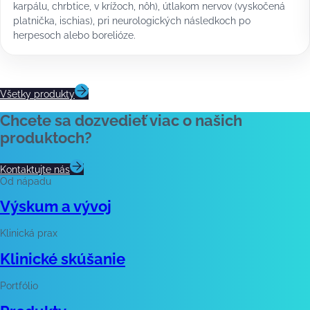
karpálu, chrbtice, v krížoch, nôh), útlakom nervov (vyskočená
platnička, ischias), pri neurologických následkoch po
herpesoch alebo borelióze.
Všetky produkty
Chcete sa dozvedieť viac o našich
produktoch?
Kontaktujte nás
Od nápadu
Výskum a vývoj
Klinická prax
Klinické skúšanie
Portfólio