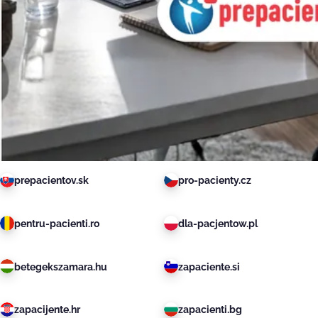
prepacientov.sk
pro-pacienty.cz
pentru-pacienti.ro
dla-pacjentow.pl
betegekszamara.hu
zapaciente.si
zapacijente.hr
zapacienti.bg