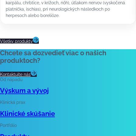
karpálu, chrbtice, v krížoch, nôh), útlakom nervov (vyskočená
platnička, ischias), pri neurologických následkoch po
herpesoch alebo borelióze.
Všetky produkty
Chcete sa dozvedieť viac o našich
produktoch?
Kontaktujte nás
Od nápadu
Výskum a vývoj
Klinická prax
Klinické skúšanie
Portfólio