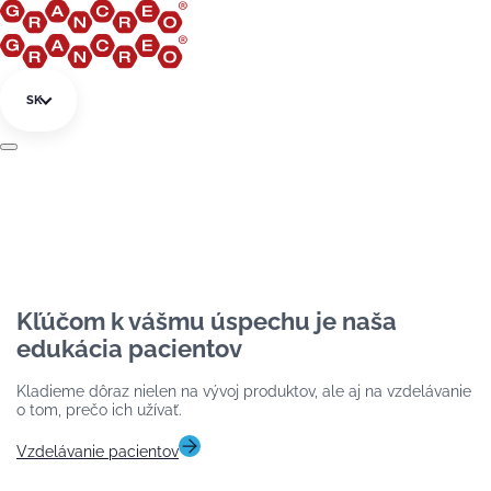
Preskočiť na obsah
SK
Kľúčom k vášmu úspechu je naša
edukácia pacientov
Kladieme dôraz nielen na vývoj produktov, ale aj na vzdelávanie
o tom, prečo ich užívať.
Vzdelávanie pacientov