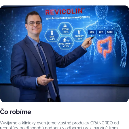
Čo robíme
Vyvíjame a klinicky overujeme vlastné produkty GRANCREO od
receptúry po dlhodobú podporu v odbornej praxi naprieč trhmi