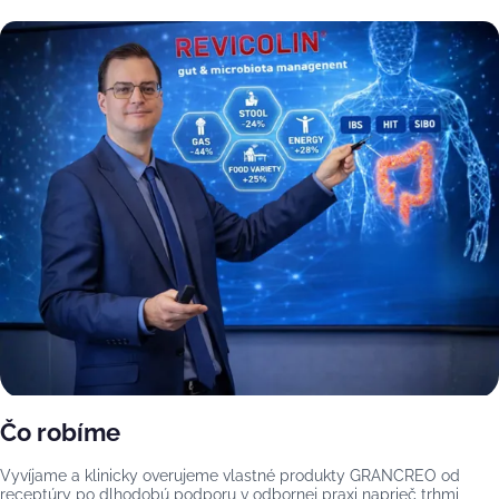
Čo robíme
Vyvíjame a klinicky overujeme vlastné produkty GRANCREO od
receptúry po dlhodobú podporu v odbornej praxi naprieč trhmi