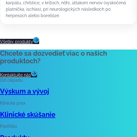
karpálu, chrbtice, v krížoch, nôh), útlakom nervov (vyskočená
platnička, ischias), pri neurologických následkoch po
herpesoch alebo borelióze.
Všetky produkty
Chcete sa dozvedieť viac o našich
produktoch?
Kontaktujte nás
Od nápadu
Výskum a vývoj
Klinická prax
Klinické skúšanie
Portfólio