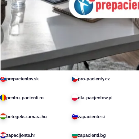
prepacientov.sk
pro-pacienty.cz
pentru-pacienti.ro
dla-pacjentow.pl
betegekszamara.hu
zapaciente.si
zapacijente.hr
zapacienti.bg