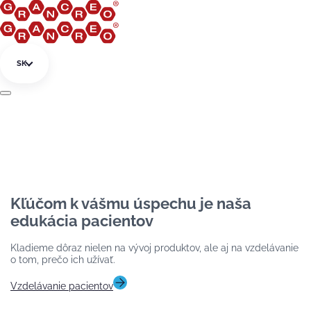
Preskočiť na obsah
SK
Kľúčom k vášmu úspechu je naša
edukácia pacientov
Kladieme dôraz nielen na vývoj produktov, ale aj na vzdelávanie
o tom, prečo ich užívať.
Vzdelávanie pacientov