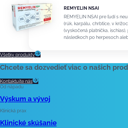
REMYELIN NSAI
REMYELIN NSAI pre ľudí s neu
(rúk, karpálu, chrbtice, v kríž
(vyskočená platnička, ischias),
následkoch po herpesoch aleb
Všetky produkty
Chcete sa dozvedieť viac o našich pro
Kontaktujte nás
Od nápadu
Výskum a vývoj
Klinická prax
Klinické skúšanie