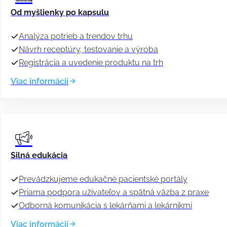
Vyvíjame a klinicky overujeme vlastné produkty GRANCREO 
Od myšlienky po kapsulu
Analýza potrieb a trendov trhu
Návrh receptúry, testovanie a výroba
Registrácia a uvedenie produktu na trh
Viac informácií
Silná edukácia
Prevádzkujeme edukačné pacientské portály
Priama podpora užívateľov a spätná väzba z praxe
Odborná komunikácia s lekárňami a lekárnikmi
Viac informácií