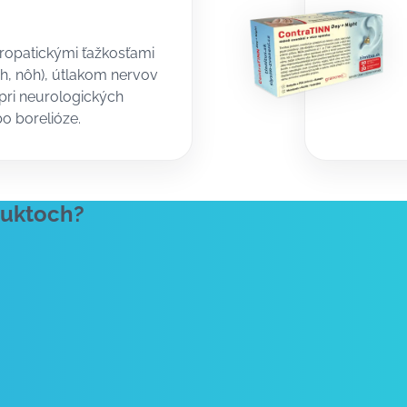
ropatickými ťažkosťami
och, nôh), útlakom nervov
 pri neurologických
o borelióze.
duktoch?