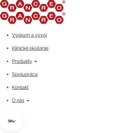
Preskočiť na obsah
Výskum a vývoj
Klinické skúšanie
Produkty
Spolupráca
Kontakt
O nás
SK