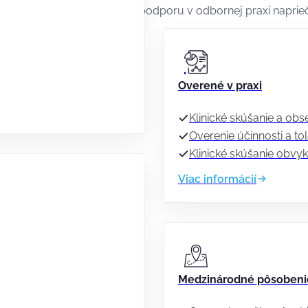
od receptúry po dlhodobú podporu v odbornej praxi naprieč
Overené v praxi
Klinické skúšanie a obs
Overenie účinnosti a t
Klinické skúšanie obvyk
Viac informácií
Medzinárodné pôsobeni