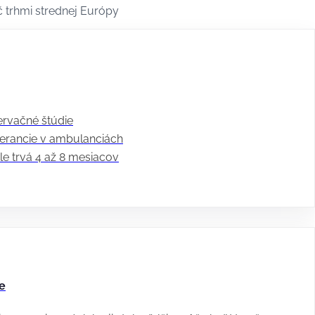
 trhmi strednej Európy
ervačné štúdie
olerancie v ambulanciách
le trvá 4 až 8 mesiacov
e