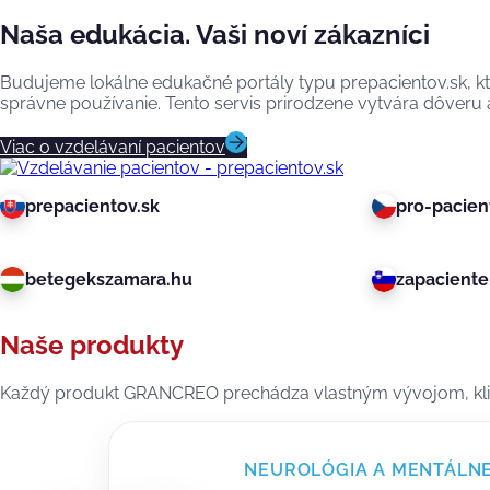
Naša edukácia. Vaši noví zákazníci
Budujeme lokálne edukačné portály typu prepacientov.sk, k
správne používanie. Tento servis prirodzene vytvára dôveru a
Viac o vzdelávaní pacientov
prepacientov.sk
pro-pacien
betegekszamara.hu
zapaciente.
Naše produkty
Každý produkt GRANCREO prechádza vlastným vývojom, kli
NEUROLÓGIA A MENTÁLNE