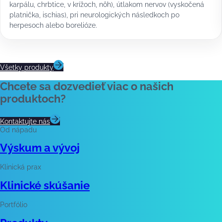
karpálu, chrbtice, v krížoch, nôh), útlakom nervov (vyskočená
platnička, ischias), pri neurologických následkoch po
herpesoch alebo borelióze.
Všetky produkty
Chcete sa dozvedieť viac o našich
produktoch?
Kontaktujte nás
Od nápadu
Výskum a vývoj
Klinická prax
Klinické skúšanie
Portfólio