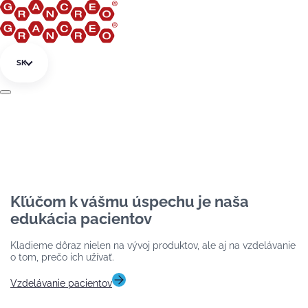
Preskočiť na obsah
SK
Kľúčom k vášmu úspechu je naša
edukácia pacientov
Kladieme dôraz nielen na vývoj produktov, ale aj na vzdelávanie
o tom, prečo ich užívať.
Vzdelávanie pacientov