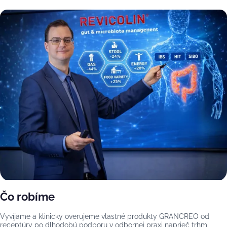
Čo robíme
Vyvíjame a klinicky overujeme vlastné produkty GRANCREO od
receptúry po dlhodobú podporu v odbornej praxi naprieč trhmi