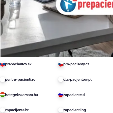
prepacientov.sk
pro-pacienty.cz
pentru-pacienti.ro
dla-pacjentow.pl
betegekszamara.hu
zapaciente.si
zapacijente.hr
zapacienti.bg